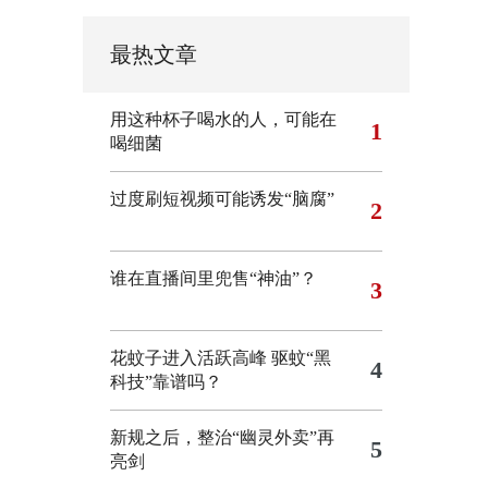
最热文章
用这种杯子喝水的人，可能在
1
喝细菌
过度刷短视频可能诱发“脑腐”
2
谁在直播间里兜售“神油”？
3
花蚊子进入活跃高峰 驱蚊“黑
4
科技”靠谱吗？
新规之后，整治“幽灵外卖”再
5
亮剑