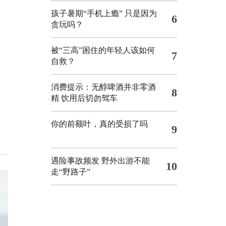
孩子暑期“手机上瘾” 只是因为
6
贪玩吗？
被“三高”困住的年轻人该如何
7
自救？
消费提示：无醇啤酒并非零酒
8
精 饮用后切勿驾车
你的前额叶，真的受损了吗
9
遇险事故频发 野外出游不能
10
走“野路子”