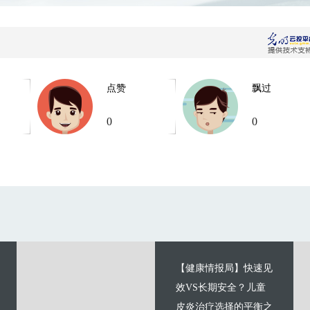
点赞
飘过
0
0
【健康情报局】快速见
效VS长期安全？儿童
皮炎治疗选择的平衡之