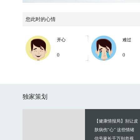
您此时的心情
开心
难过
0
0
独家策划
【健康情报局】别让皮
肤病伤“心” 这些情绪
信号家长千万别忽视