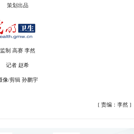
策划出品
监制 高赛 李然
记者 赵希
摄像/剪辑 孙鹏宇
[
责编：李然
]