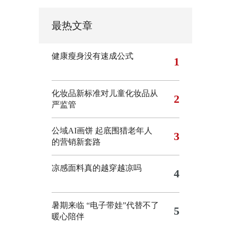
最热文章
健康瘦身没有速成公式
1
化妆品新标准对儿童化妆品从
2
严监管
公域AI画饼 起底围猎老年人
3
的营销新套路
凉感面料真的越穿越凉吗
4
暑期来临 “电子带娃”代替不了
5
暖心陪伴