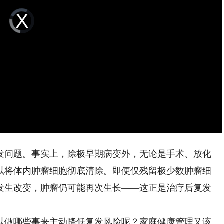
Video
Player
is
loading.
问题。事实上，除极早期病变外，无论是手术、放化
以将体内肿瘤细胞彻底清除。即便仅残留极少数肿瘤细
发生改变，肿瘤仍可能再次生长——这正是治疗后复发
做哪些事来主动降低复发风险呢？家庭健康管理又该