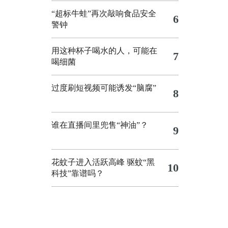
“超标牛蛙”再次敲响食品安全
6
警钟
用这种杯子喝水的人，可能在
7
喝细菌
过度刷短视频可能诱发“脑腐”
8
谁在直播间里兜售“神油”？
9
花蚊子进入活跃高峰 驱蚊“黑
10
科技”靠谱吗？