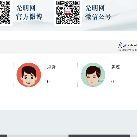
点赞
飘过
0
0