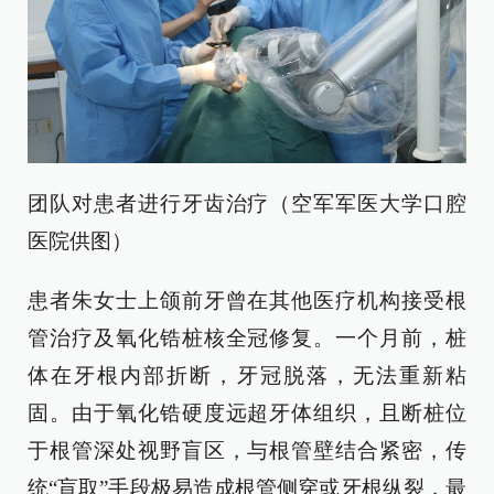
团队对患者进行牙齿治疗（空军军医大学口腔
医院供图）
患者朱女士上颌前牙曾在其他医疗机构接受根
管治疗及氧化锆桩核全冠修复。一个月前，桩
体在牙根内部折断，牙冠脱落，无法重新粘
固。由于氧化锆硬度远超牙体组织，且断桩位
于根管深处视野盲区，与根管壁结合紧密，传
统“盲取”手段极易造成根管侧穿或牙根纵裂，最