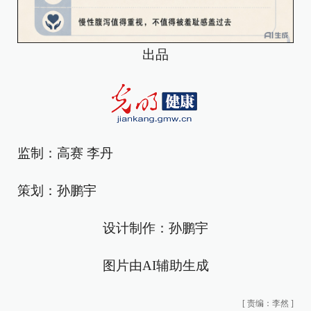
出品
监制：高赛 李丹
策划：孙鹏宇
设计制作：孙鹏宇
图片由AI辅助生成
[
责编：李然
]