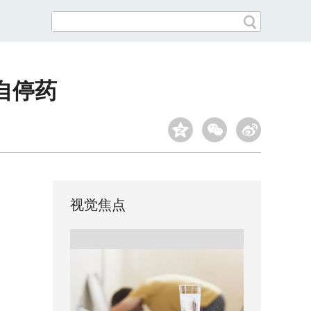
自停药
视觉焦点