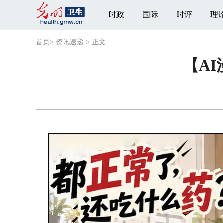
时政
国际
时评
理
首页
>
资讯速递
>
正文
【A