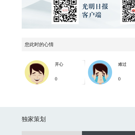
您此时的心情
开心
难过
0
0
独家策划