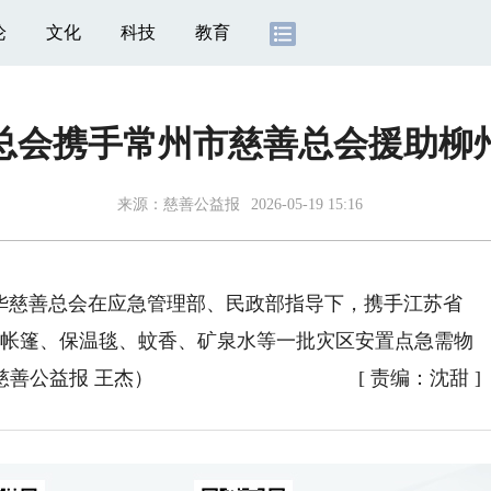
论
文化
科技
教育
总会携手常州市慈善总会援助柳
来源：
慈善公益报
2026-05-19 15:16
华慈善总会在应急管理部、民政部指导下，携手江苏省
急帐篷、保温毯、蚊香、矿泉水等一批灾区安置点急需物
善公益报 王杰）
[
责编：沈甜
]