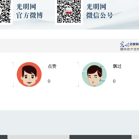
点赞
飘过
0
0