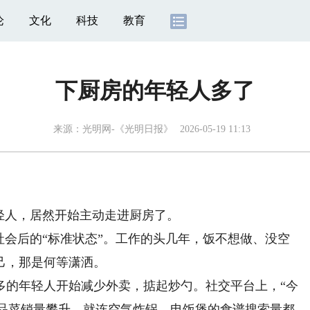
论
文化
科技
教育
下厨房的年轻人多了
来源：
光明网-《光明日报》
2026-05-19 11:13
轻人，居然开始主动走进厨房了。
会后的“标准状态”。工作的头几年，饭不想做、没空
己，那是何等潇洒。
的年轻人开始减少外卖，掂起炒勺。社交平台上，“今
成品菜销量攀升，就连空气炸锅、电饭煲的食谱搜索量都