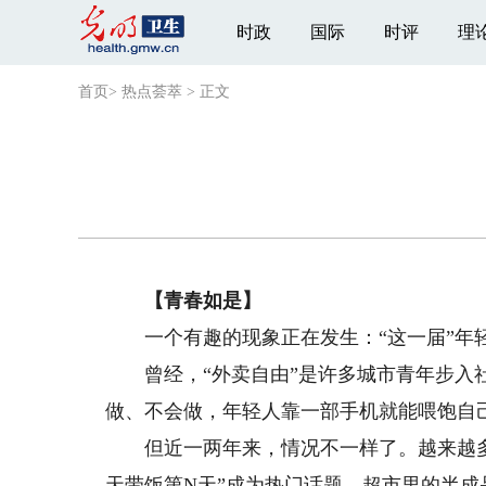
时政
国际
时评
理
首页
>
热点荟萃
>
正文
【青春如是】
一个有趣的现象正在发生：“这一届”年
曾经，“外卖自由”是许多城市青年步入社
做、不会做，年轻人靠一部手机就能喂饱自
但近一两年来，情况不一样了。越来越多
天带饭第N天”成为热门话题，超市里的半