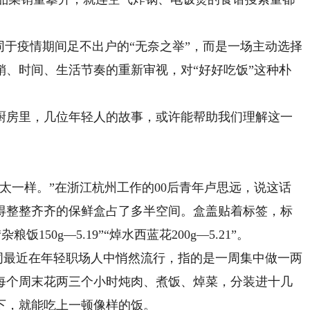
于疫情期间足不出户的“无奈之举”，而是一场主动选择
销、时间、生活节奏的重新审视，对“好好吃饭”这种朴
房里，几位年轻人的故事，或许能帮助我们理解这一
一样。”在浙江杭州工作的00后青年卢思远，说这话
得整整齐齐的保鲜盒占了多半空间。盒盖贴着标签，标
饭150g—5.19”“焯水西蓝花200g—5.21”。
词最近在年轻职场人中悄然流行，指的是一周集中做一两
每个周末花两三个小时炖肉、煮饭、焯菜，分装进十几
下，就能吃上一顿像样的饭。