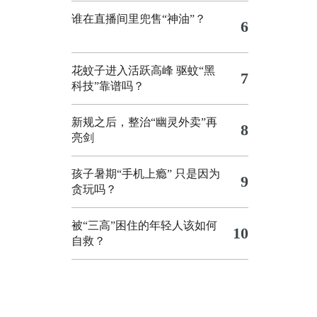
谁在直播间里兜售“神油”？
6
花蚊子进入活跃高峰 驱蚊“黑
7
科技”靠谱吗？
新规之后，整治“幽灵外卖”再
8
亮剑
孩子暑期“手机上瘾” 只是因为
9
贪玩吗？
被“三高”困住的年轻人该如何
10
自救？