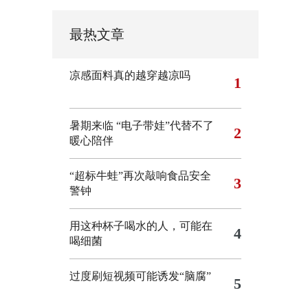
最热文章
凉感面料真的越穿越凉吗
1
暑期来临 “电子带娃”代替不了
2
暖心陪伴
“超标牛蛙”再次敲响食品安全
3
警钟
用这种杯子喝水的人，可能在
4
喝细菌
过度刷短视频可能诱发“脑腐”
5