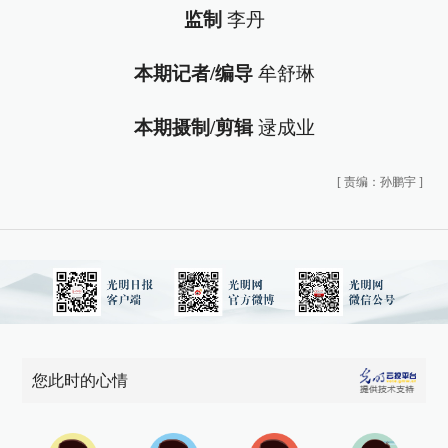
监制
李丹
本期记者/编导
牟舒琳
本期摄制/剪辑
逯成业
[
责编：孙鹏宇
]
您此时的心情