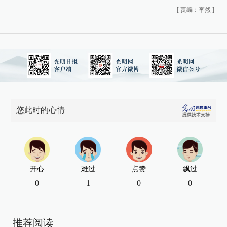
[
责编：李然
]
您此时的心情
开心
难过
点赞
飘过
0
1
0
0
推荐阅读