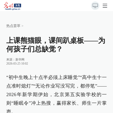
热点荟萃
>
上课熊猫眼，课间趴桌板——为
何孩子们总缺觉？
来源：
新华网
2026-03-25 10:02
“初中生晚上十点半必须上床睡觉”“高中生十一
点准时熄灯”“无论作业写没写完，都停笔”——
2026年新学期伊始，北京第五实验学校的一
则“睡眠令”冲上热搜，赢得家长、师生一片掌
声。