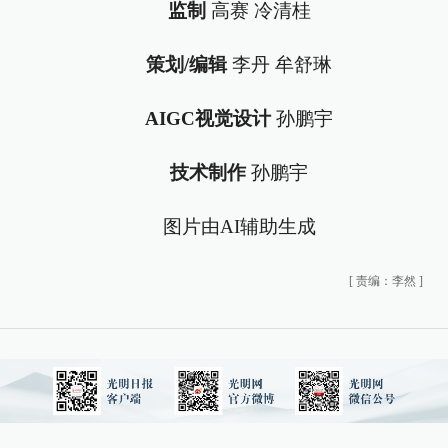
监制
高赛 冷清桂
策划/编辑
李丹 牟舒琳
AIGC视觉设计
孙鹏宇
技术制作
孙鹏宇
图片由AI辅助生成
[
责编：李然
]