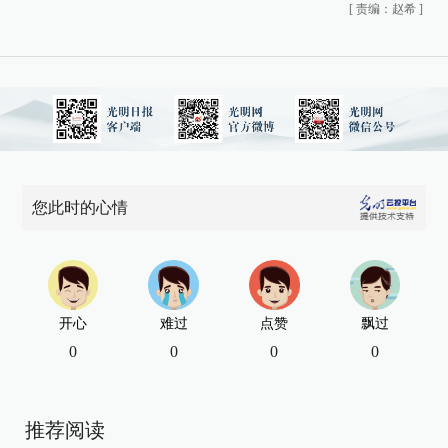
[
责编：赵希
]
您此时的心情
开心
难过
点赞
飘过
0
0
0
0
推荐阅读