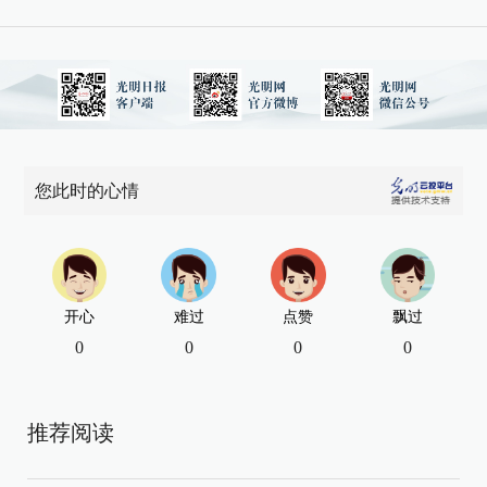
您此时的心情
开心
难过
点赞
飘过
0
0
0
0
推荐阅读