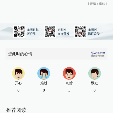
[
责编：李然
]
您此时的心情
开心
难过
点赞
飘过
0
0
1
0
推荐阅读