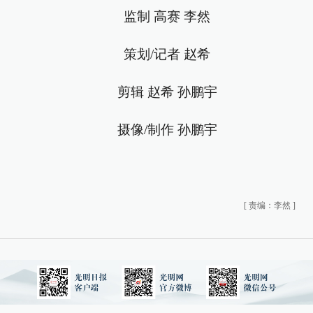
监制 高赛 李然
策划/记者 赵希
剪辑 赵希 孙鹏宇
摄像/制作 孙鹏宇
[
责编：李然
]