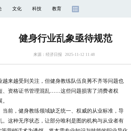
论
文化
科技
教育
健身行业乱象亟待规范
来源：
经济日报
2025-11-12 11:48
越来越受到关注，但健身教练队伍良莠不齐等问题也
短、资格证书管理混乱……这些问题损害了消费者权
展。
当前，健身教练领域缺乏统一、权威的从业标准，导
乱。这种无序状态，让部分唯利是图的机构与从业者有
入”等营销话术为诱饵，将本需专业知识与技能的职业异化