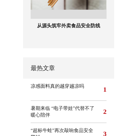
从源头筑牢外卖食品安全防线
最热文章
凉感面料真的越穿越凉吗
1
暑期来临 “电子带娃”代替不了
2
暖心陪伴
“超标牛蛙”再次敲响食品安全
3