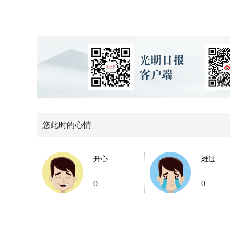
您此时的心情
开心
难过
0
0