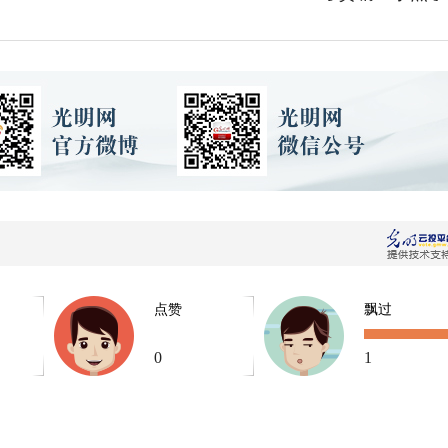
点赞
飘过
0
1