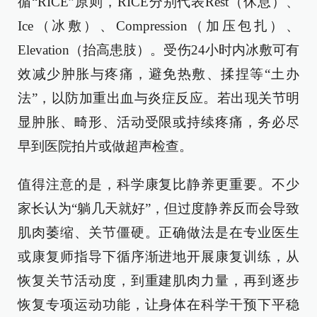
循“RICE”原则，RICE分别代表Rest（休息）、
Ice（冰敷）、Compression（加压包扎）、
Elevation（抬高患肢）。受伤24小时内冰敷可有
效减少肿胀与疼痛，避免热敷、揉捏等“土办
法”，以防加重出血与炎症反应。若出现关节明
显肿胀、畸形、活动受限或持续疼痛，务必尽
早到医院拍片或做超声检查。
值得注意的是，科学康复比静养更重要。不少
家长认为“躺几天就好”，但过度静养反而会导致
肌肉萎缩、关节僵硬。正确做法是在专业医生
或康复师指导下循序渐进地开展康复训练，从
恢复关节活动度，到重建肌肉力量，再到逐步
恢复专项运动功能，让身体在科学干预下平稳