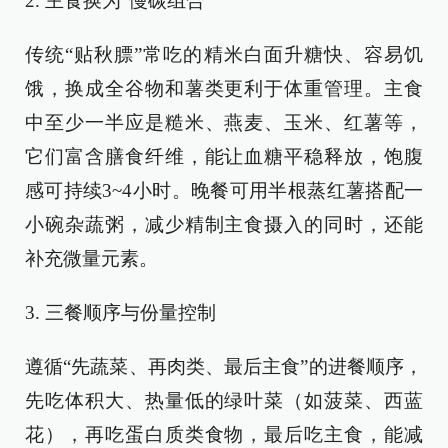
2. 主食换为“慢碳组合”
传统“贴秋膘”常吃的精米白面升糖快、容易饥
饿，换成全谷物和薯类更利于体重管理。主食
中至少一半应是糙米、燕麦、玉米、红薯等，
它们富含膳食纤维，能让血糖平稳释放，饱腹
感可持续3~4小时。晚餐可用半根蒸红薯搭配一
小碗杂蔬粥，减少精制主食摄入的同时，还能
补充微量元素。
3. 三餐顺序与份量控制
遵循“先蔬菜、再肉类、最后主食”的进餐顺序，
先吃体积大、热量低的绿叶菜（如菠菜、西蓝
花），再吃蛋白质类食物，最后吃主食，能减