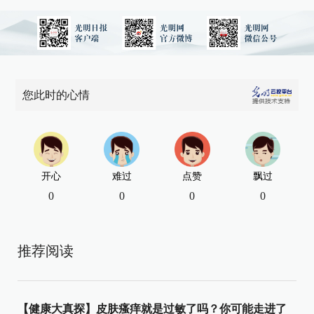
您此时的心情
开心
难过
点赞
飘过
0
0
0
0
推荐阅读
【健康大真探】皮肤瘙痒就是过敏了吗？你可能走进了