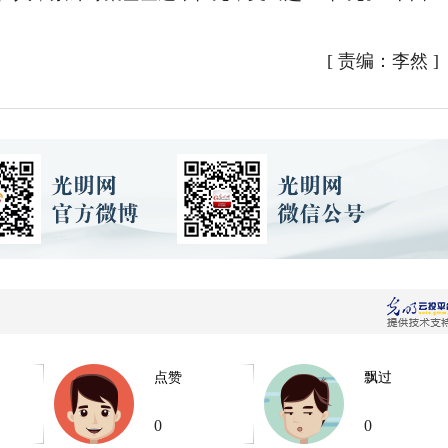
[
责编：李然
]
点赞
飘过
0
0