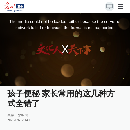
This
is
a
The media could not be loaded, either because the server or
modal
window.
network failed or because the format is not supported.
孩子便秘 家长常用的这几种方
式全错了
来源：光明网
2025-09-12 14:13