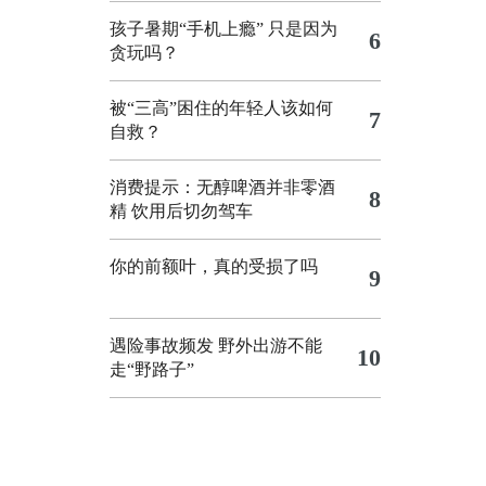
孩子暑期“手机上瘾” 只是因为
6
贪玩吗？
被“三高”困住的年轻人该如何
7
自救？
消费提示：无醇啤酒并非零酒
8
精 饮用后切勿驾车
你的前额叶，真的受损了吗
9
遇险事故频发 野外出游不能
10
走“野路子”