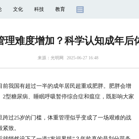
论
文化
科技
教育
重管理难度增加？科学认知成年后
来源：
光明网
2025-06-27 16:48
前我国有超过一半的成年居民超重或肥胖。肥胖会增
、2型糖尿病、睡眠呼吸暂停综合症和瘟症，既影响大家
。
过25岁的门槛，体重管理似乎变成了一场艰难的战
般紧致。
就悄然设下了一道“发福界线”？年龄真的是划分苗条