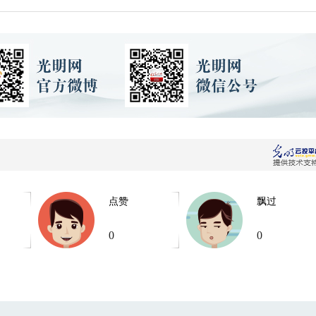
点赞
飘过
0
0