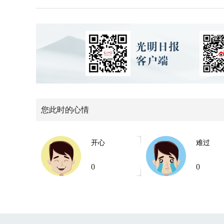
您此时的心情
开心
难过
0
0