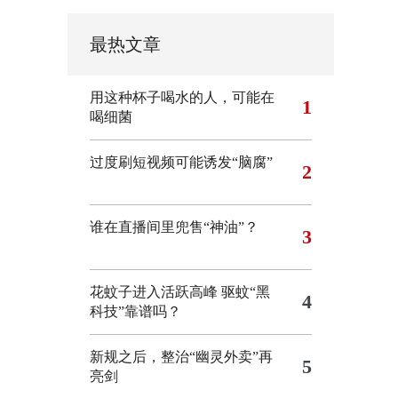
最热文章
用这种杯子喝水的人，可能在
1
喝细菌
过度刷短视频可能诱发“脑腐”
2
谁在直播间里兜售“神油”？
3
花蚊子进入活跃高峰 驱蚊“黑
4
科技”靠谱吗？
新规之后，整治“幽灵外卖”再
5
亮剑