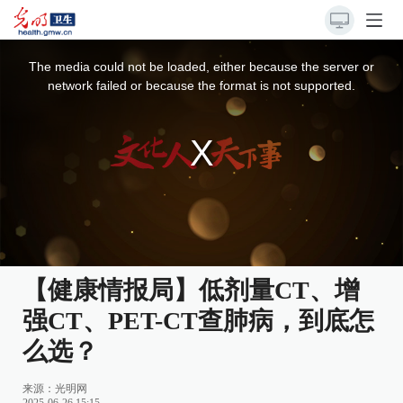
This
is
a
The media could not be loaded, either because the server or
modal
window.
network failed or because the format is not supported.
【健康情报局】低剂量CT、增
强CT、PET-CT查肺病，到底怎
么选？
来源：
光明网