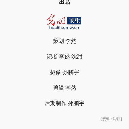
出品
策划 李然
记者 李然 沈甜
摄像 孙鹏宇
剪辑 李然
后期制作 孙鹏宇
[
责编：沈甜
]