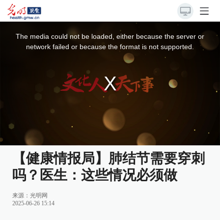
This
is
a
The media could not be loaded, either because the server or
modal
window.
network failed or because the format is not supported.
【健康情报局】肺结节需要穿刺
吗？医生：这些情况必须做
来源：
光明网
2025-06-26 15:14