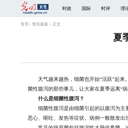
时政
国际
时评
理
首页
>
资讯速递
>
正文
夏
天气越来越热，细菌也开始“活跃”起来。
菌性腹泻的那些事儿，让大家在夏季远离“病
什么是细菌性腹泻？
细菌性腹泻是由细菌引起的以腹泻为主要
恶心、呕吐、发热等症状。病例一般散发出
常见的病原菌包括致泻性大肠埃希菌、沙