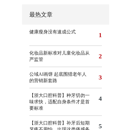
最热文章
健康瘦身没有速成公式
1
化妆品新标准对儿童化妆品从
2
严监管
公域AI画饼 起底围猎老年人
3
的营销新套路
【浙大口腔科普】种牙切勿一
4
味求快，适配自身条件才是首
要标准
【浙大口腔科普】补牙后短期
5
牙疼不用怕，出现这类痛感务