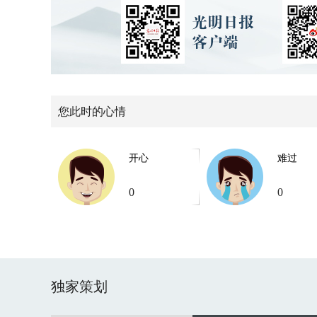
您此时的心情
开心
难过
0
0
独家策划