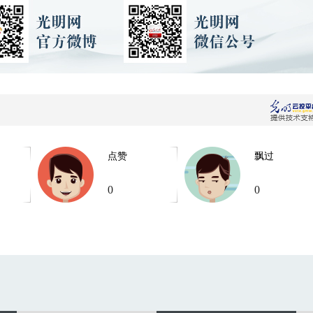
点赞
飘过
0
0