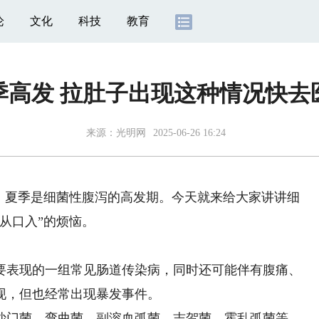
论
文化
科技
教育
季高发 拉肚子出现这种情况快去
来源：光明网
2025-06-26 16:24
夏季是细菌性腹泻的高发期。今天就来给大家讲讲细
从口入”的烦恼。
表现的一组常见肠道传染病，同时还可能伴有腹痛、
现，但也经常出现暴发事件。
门菌、弯曲菌、副溶血弧菌、志贺菌、霍乱弧菌等。