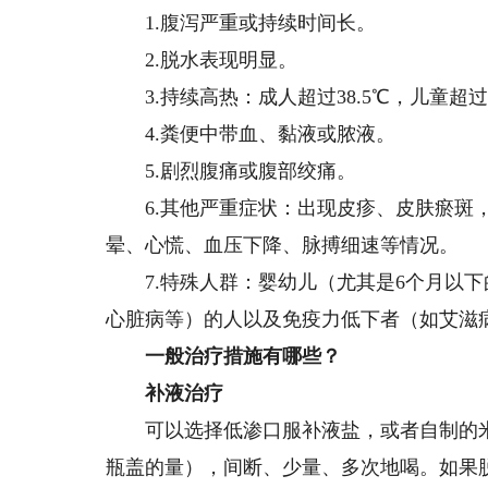
1.腹泻严重或持续时间长。
2.脱水表现明显。
3.持续高热：成人超过38.5℃，儿童超过
4.粪便中带血、黏液或脓液。
5.剧烈腹痛或腹部绞痛。
6.其他严重症状：出现皮疹、皮肤瘀斑，
晕、心慌、血压下降、脉搏细速等情况。
7.特殊人群：婴幼儿（尤其是6个月以下
心脏病等）的人以及免疫力低下者（如艾滋
一般治疗措施有哪些？
补液治疗
可以选择低渗口服补液盐，或者自制的米汤加
瓶盖的量），间断、少量、多次地喝。如果