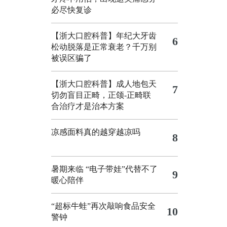
必尽快复诊
【浙大口腔科普】年纪大牙齿
6
松动脱落是正常衰老？千万别
被误区骗了
【浙大口腔科普】成人地包天
7
切勿盲目正畸，正颌‑正畸联
合治疗才是治本方案
凉感面料真的越穿越凉吗
8
暑期来临 “电子带娃”代替不了
9
暖心陪伴
“超标牛蛙”再次敲响食品安全
10
警钟