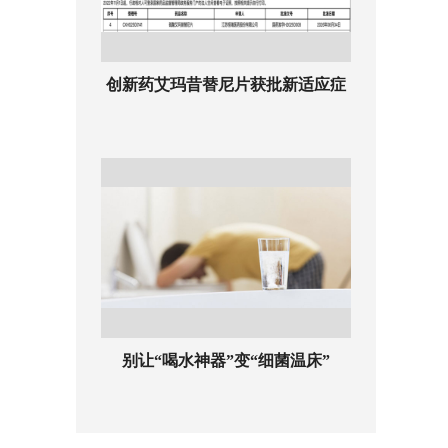
创新药艾玛昔替尼片获批新适应症
别让“喝水神器”变“细菌温床”