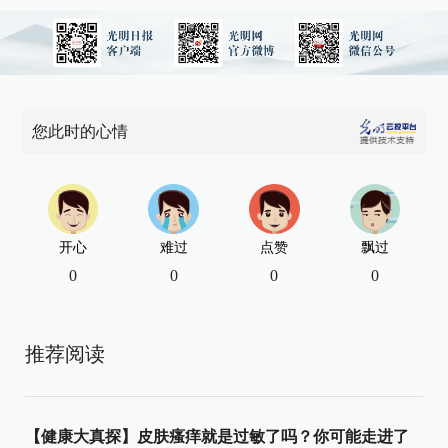
您此时的心情
开心
难过
点赞
飘过
0
0
0
0
推荐阅读
【健康大真探】皮肤瘙痒就是过敏了吗？你可能走进了