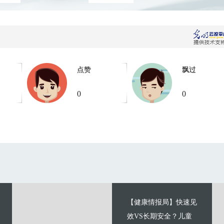
点赞
飘过
0
0
【健康情报局】快速见
效VS长期安全？儿童