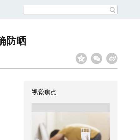
确防晒
视觉焦点