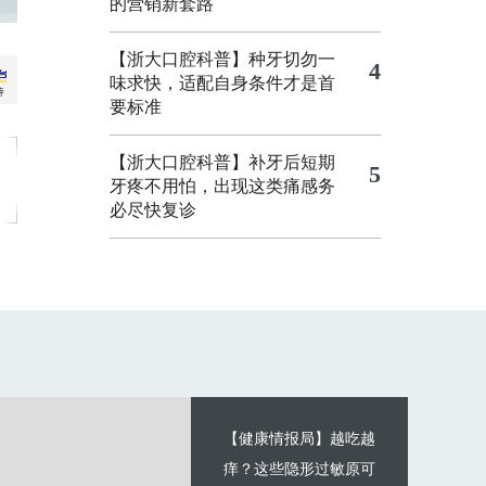
的营销新套路
【浙大口腔科普】种牙切勿一
4
味求快，适配自身条件才是首
要标准
【浙大口腔科普】补牙后短期
5
牙疼不用怕，出现这类痛感务
必尽快复诊
【健康情报局】越吃越
痒？这些隐形过敏原可