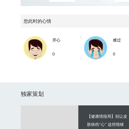
您此时的心情
开心
难过
0
0
独家策划
【健康情报局】别让皮
肤病伤“心” 这些情绪