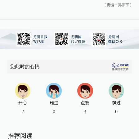
[
责编：孙鹏宇
]
您此时的心情
开心
难过
点赞
飘过
2
0
3
0
推荐阅读