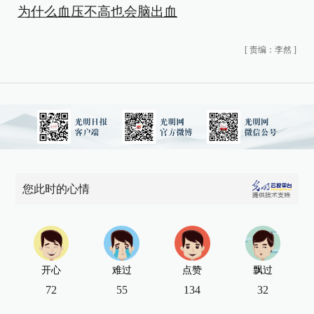
为什么血压不高也会脑出血
[
责编：李然
]
您此时的心情
开心
难过
点赞
飘过
72
55
134
32