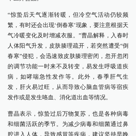
“惊蛰后天气逐渐转暖，但冷空气活动仍较频
繁，有时还会出现‘倒春寒’现象，要注意根据天
气冷暖变化及时增减衣服。”曹晶解释，入春时
人体阳气升发，皮肤腠理疏开，若突然遭受“倒
春寒”侵犯，会迅速致皮肤腠理密闭，忽开忽闭
的调节功能一时来不及转变，易发生呼吸道疾
病，如哮喘急性发作等。此外，春季肝气生
发，肝火易过旺，从而导致心脑血管病等宿疾
发作或是发生咯血、消化道出血等情况。
曹晶表示，惊蛰过后万物复苏，也是各种病毒
和细菌活跃的季节。为减少病毒和细菌通过鼻
腔进入人体，导致感冒等疾病，建议坚持早晚