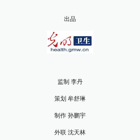
出品
监制 李丹
策划 牟舒琳
制作 孙鹏宇
外联 沈天林