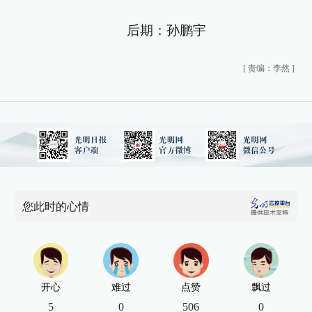
后期：孙鹏宇
[
责编：李然
]
您此时的心情
开心
难过
点赞
飘过
5
0
506
0