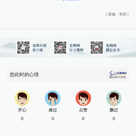
[
责编：李然
]
您此时的心情
开心
难过
点赞
飘过
0
0
0
0