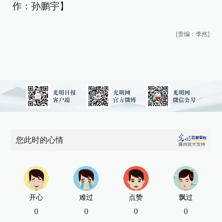
作：孙鹏宇】
[责编：李然]
您此时的心情
开心
难过
点赞
飘过
0
0
0
0