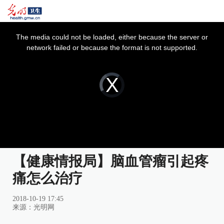
This
is
a
The media could not be loaded, either because the server or
modal
window.
network failed or because the format is not supported.
Video
Player
is
loading.
【健康情报局】脑血管瘤引起疼
痛怎么治疗
2018-10-19 17:45
来源：光明网