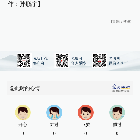
作：孙鹏宇】
[责编：李然]
您此时的心情
开心
难过
点赞
飘过
0
0
0
0