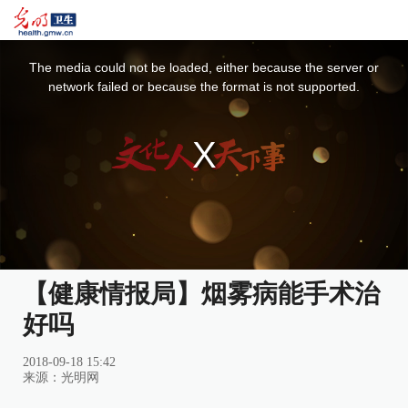
This
is
a
The media could not be loaded, either because the server or
modal
window.
network failed or because the format is not supported.
【健康情报局】烟雾病能手术治
好吗
2018-09-18 15:42
来源：光明网