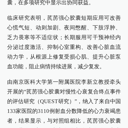
囊，在多项研究中显示出协同获益。
临床研究表明，芪苈强心胶囊短期应用可改善
心慌气短、动则加剧、夜间憋醒、下肢浮肿、
乏力畏寒等不适症状；长期服用可干预神经内
分泌过度激活、抑制心室重构、改善心脏血流
动力学，从根源上修复受损心肌、提升心脏泵
血功能，阻止病情持续进展，减少复发。
由南京医科大学第一附属医院李新立教授牵头
开展的“芪苈强心胶囊对慢性心衰复合终点事件
的评估研究（QUEST研究）”，纳入了来自中国
133家医院的3110例射血分数降低的心力衰竭患
者，结果显示，与对照组相比，芪苈强心胶囊