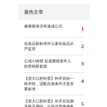
最热文章
健康瘦身没有速成公式
1
化妆品新标准对儿童化妆品从
2
严监管
公域AI画饼 起底围猎老年人
3
的营销新套路
【浙大口腔科普】种牙切勿一
4
味求快，适配自身条件才是首
要标准
【浙大口腔科普】补牙后短期
5
牙疼不用怕，出现这类痛感务