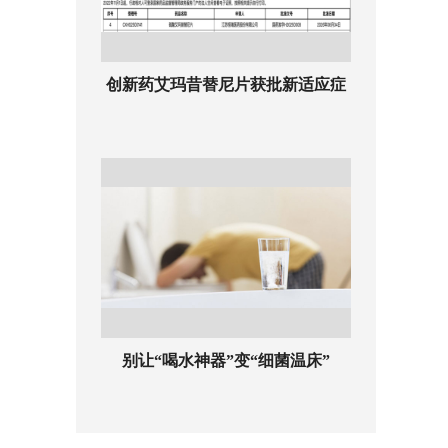
创新药艾玛昔替尼片获批新适应症
别让“喝水神器”变“细菌温床”