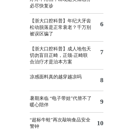
必尽快复诊
【浙大口腔科普】年纪大牙齿
6
松动脱落是正常衰老？千万别
被误区骗了
【浙大口腔科普】成人地包天
7
切勿盲目正畸，正颌‑正畸联
合治疗才是治本方案
凉感面料真的越穿越凉吗
8
暑期来临 “电子带娃”代替不了
9
暖心陪伴
“超标牛蛙”再次敲响食品安全
10
警钟