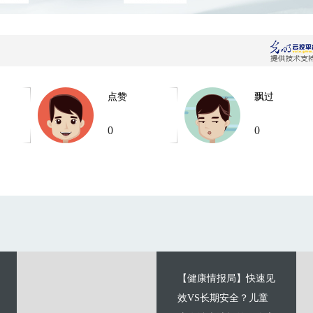
点赞
飘过
0
0
【健康情报局】快速见
效VS长期安全？儿童