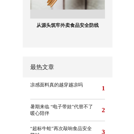
从源头筑牢外卖食品安全防线
最热文章
凉感面料真的越穿越凉吗
1
暑期来临 “电子带娃”代替不了
2
暖心陪伴
“超标牛蛙”再次敲响食品安全
3