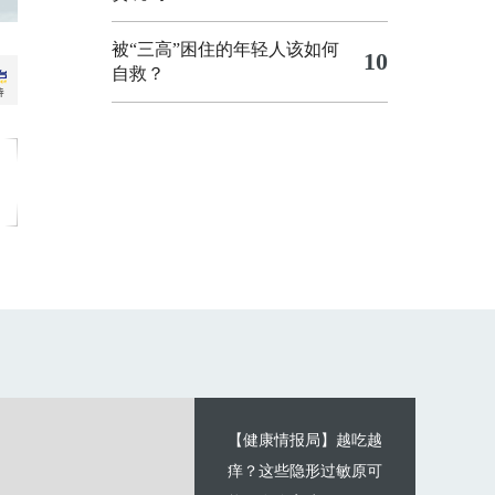
被“三高”困住的年轻人该如何
10
自救？
【健康情报局】越吃越
痒？这些隐形过敏原可