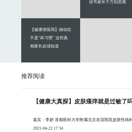
信号家长千万别忽视
【健康情报局】抽动症
不是“坏习惯” 这些真
相家长必须知道
推荐阅读
【健康大真探】皮肤瘙痒就是过敏了
嘉宾：李妍 首都医科大学附属北京友谊医院皮肤性病
2021-04-22 17:34