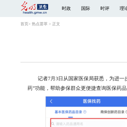
时政
国际
时评
理
首页
>
热点荟萃
>
正文
记者7月3日从国家医保局获悉，为进一步
药”功能，帮助参保群众更便捷查询医保药