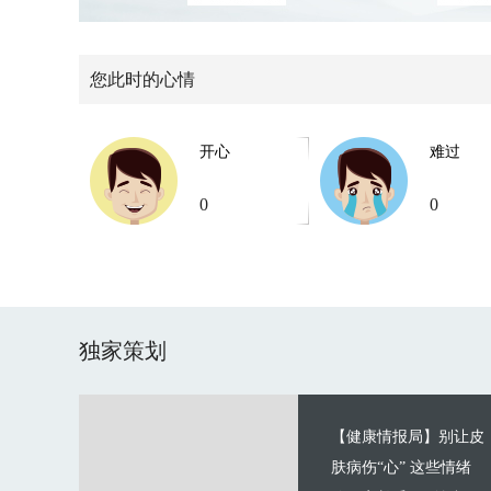
您此时的心情
开心
难过
0
0
独家策划
【健康情报局】别让皮
肤病伤“心” 这些情绪