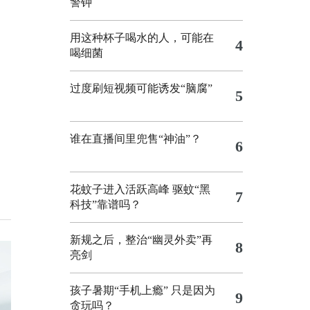
警钟
用这种杯子喝水的人，可能在
4
喝细菌
过度刷短视频可能诱发“脑腐”
5
谁在直播间里兜售“神油”？
6
花蚊子进入活跃高峰 驱蚊“黑
7
科技”靠谱吗？
新规之后，整治“幽灵外卖”再
8
亮剑
孩子暑期“手机上瘾” 只是因为
9
贪玩吗？