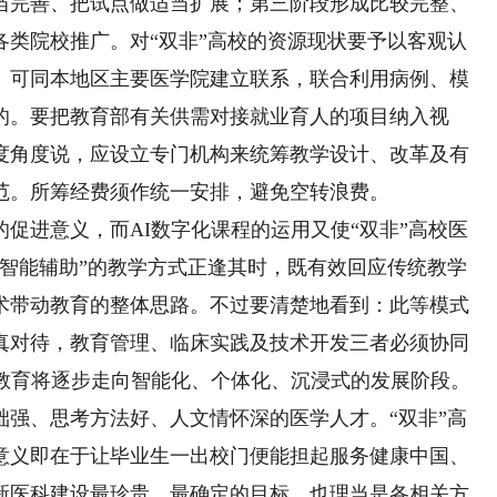
当完善、把试点做适当扩展；第三阶段形成比较完整、
各类院校推广。对“双非”高校的资源现状要予以客观认
。可同本地区主要医学院建立联系，联合利用病例、模
的。要把教育部有关供需对接就业育人的项目纳入视
度角度说，应设立专门机构来统筹教学设计、改革及有
范。所筹经费须作统一安排，避免空转浪费。
进意义，而AI数字化课程的运用又使“双非”高校医
、智能辅助”的教学方式正逢其时，既有效回应传统教学
术带动教育的整体思路。不过要清楚地看到：此等模式
真对待，教育管理、临床实践及技术开发三者必须协同
学教育将逐步走向智能化、个体化、沉浸式的发展阶段。
础强、思考方法好、人文情怀深的医学人才。“双非”高
意义即在于让毕业生一出校门便能担起服务健康中国、
新医科建设最珍贵、最确定的目标，也理当是各相关方