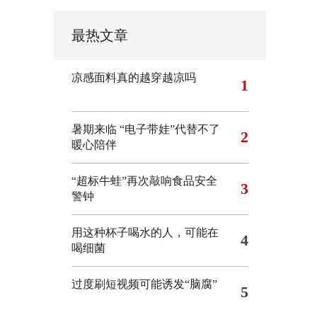
最热文章
凉感面料真的越穿越凉吗
1
暑期来临 “电子带娃”代替不了
2
暖心陪伴
“超标牛蛙”再次敲响食品安全
3
警钟
用这种杯子喝水的人，可能在
4
喝细菌
过度刷短视频可能诱发“脑腐”
5