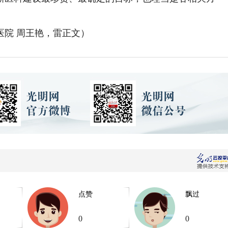
院 周王艳，雷正文）
点赞
飘过
0
0