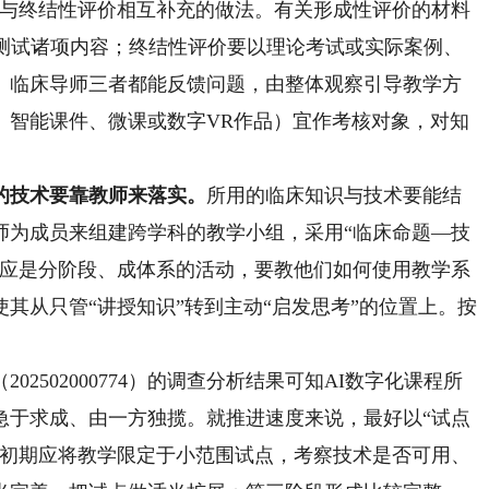
性与终结性评价相互补充的做法。有关形成性评价的材料
段测试诸项内容；终结性评价要以理论考试或实际案例、
、临床导师三者都能反馈问题，由整体观察引导教学方
、智能课件、微课或数字VR作品）宜作考核对象，对知
的技术要靠教师来落实。
所用的临床知识与技术要能结
师为成员来组建跨学科的教学小组，采用“临床命题—技
亦应是分阶段、成体系的活动，要教他们如何使用教学系
其从只管“讲授知识”转到主动“启发思考”的位置上。按
502000774）的调查分析结果可知AI数字化课程所
急于求成、由一方独揽。就推进速度来说，最好以“试点
。初期应将教学限定于小范围试点，考察技术是否可用、