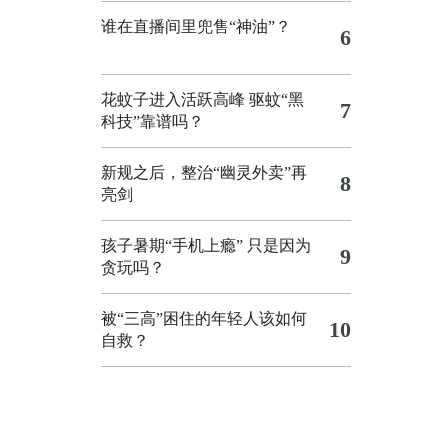
谁在直播间里兜售“神油”？
6
花蚊子进入活跃高峰 驱蚊“黑
7
科技”靠谱吗？
新规之后，整治“幽灵外卖”再
8
亮剑
孩子暑期“手机上瘾” 只是因为
9
贪玩吗？
被“三高”困住的年轻人该如何
10
自救？