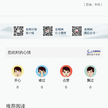
[
责编：李然
]
您此时的心情
开心
难过
点赞
飘过
0
0
0
0
推荐阅读