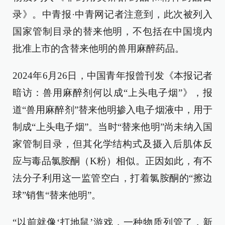
录》。中青报·中青网记者注意到，此次被列入
国家管制目录的替来他明，不包括在中国境内
批准上市的含替来他明的兽用麻醉药品。
2024年6月26日，中国青年报曾刊发《本报记者
暗访：兽用麻醉剂何以成“上头电子烟”》，报
道“兽用麻醉剂”替来他明掺入电子烟液中，用于
制成“上头电子烟”。当时“替来他明”尚未纳入国
家管制目录，但其化学结构式及摄入后肌体反
应与毒品氯胺酮（K粉）相似。正因如此，有不
法分子利用这一监管空白，打着氯胺酮的“擦边
球”销售“替来他明”。
“以前就像‘打地鼠’游戏，一种物质列管了，新