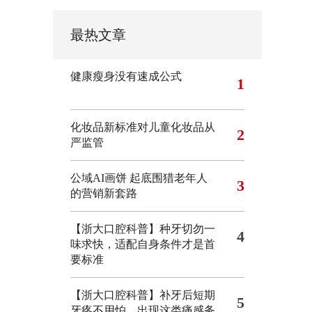
最热文章
健康瘦身没有速成公式
1
化妆品新标准对儿童化妆品从
2
严监管
公域AI画饼 起底围猎老年人
3
的营销新套路
【浙大口腔科普】种牙切勿一
4
味求快，适配自身条件才是首
要标准
【浙大口腔科普】补牙后短期
5
牙疼不用怕，出现这类痛感务