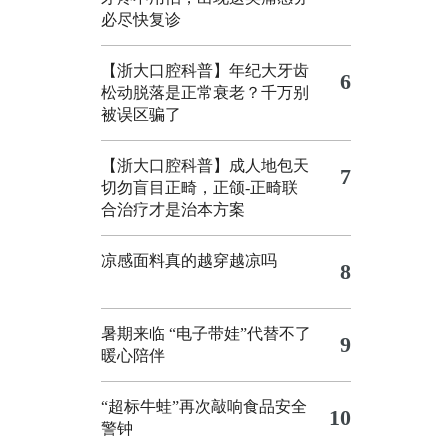
必尽快复诊
【浙大口腔科普】年纪大牙齿
6
松动脱落是正常衰老？千万别
被误区骗了
【浙大口腔科普】成人地包天
7
切勿盲目正畸，正颌‑正畸联
合治疗才是治本方案
凉感面料真的越穿越凉吗
8
暑期来临 “电子带娃”代替不了
9
暖心陪伴
“超标牛蛙”再次敲响食品安全
10
警钟