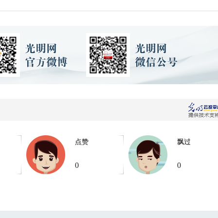
点赞
飘过
0
0