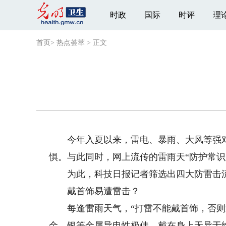
时政
国际
时评
理
首页
>
热点荟萃
>
正文
今年入夏以来，雷电、暴雨、大风等强对
惧。与此同时，网上流传的雷雨天“防护常识
为此，科技日报记者筛选出四大防雷击流
戴首饰易遭雷击？
每逢雷雨天气，“打雷不能戴首饰，否则遭
金、银等金属导电性极佳，戴在身上无异于给