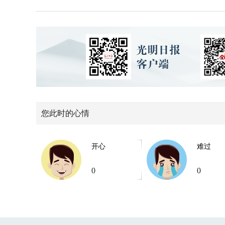
您此时的心情
开心
难过
0
0