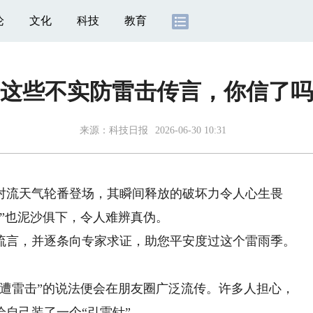
论
文化
科技
教育
这些不实防雷击传言，你信了吗
来源：
科技日报
2026-06-30 10:31
流天气轮番登场，其瞬间释放的破坏力令人心生畏
”也泥沙俱下，令人难辨真伪。
言，并逐条向专家求证，助您平安度过这个雷雨季。
雷击”的说法便会在朋友圈广泛流传。许多人担心，
自己装了一个“引雷针”。