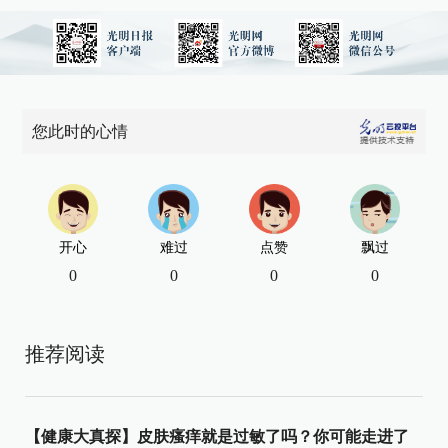
您此时的心情
开心
难过
点赞
飘过
0
0
0
0
推荐阅读
【健康大真探】皮肤瘙痒就是过敏了吗？你可能走进了