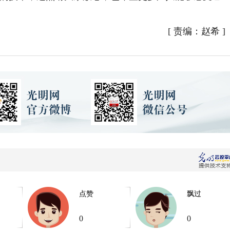
[
责编：赵希
]
点赞
飘过
0
0