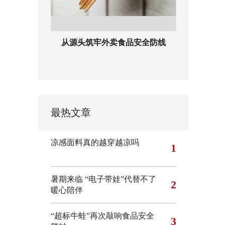
从源头筑牢外卖食品安全防线
最热文章
凉感面料真的越穿越凉吗
1
暑期来临 “电子带娃”代替不了
2
暖心陪伴
“超标牛蛙”再次敲响食品安全
3