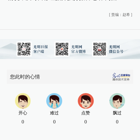
[
责编：赵希
]
您此时的心情
开心
难过
点赞
飘过
0
0
0
0