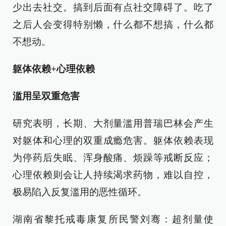
少出去社交。搞到后面有点社交障碍了。吃了
之后人会变得特别懒，什么都不想搞，什么都
不想动。
躯体依赖+心理依赖
滥用呈双重危害
研究表明，长期、大剂量滥用普瑞巴林会产生
对躯体和心理的双重成瘾危害。躯体依赖表现
为停药后失眠、浑身酸痛、烦躁等戒断反应；
心理依赖则会让人持续渴求药物，难以自控，
极易陷入反复滥用的恶性循环。
湖南省黎托戒毒康复所民警刘骞：超剂量使