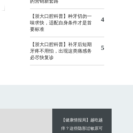
的营销新套路
【浙大口腔科普】种牙切勿一
4
味求快，适配自身条件才是首
要标准
【浙大口腔科普】补牙后短期
5
牙疼不用怕，出现这类痛感务
必尽快复诊
【健康情报局】越吃越
痒？这些隐形过敏原可