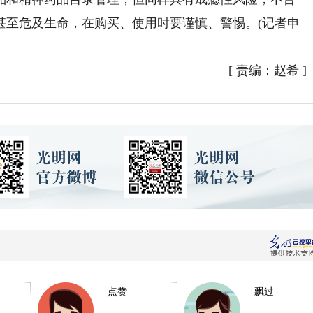
甚至危及生命，在购买、使用时要谨慎、警惕。(记者申
[
责编：赵希
]
点赞
飘过