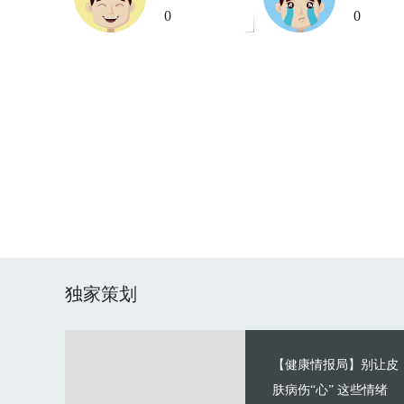
0
0
独家策划
【健康情报局】别让皮
肤病伤“心” 这些情绪