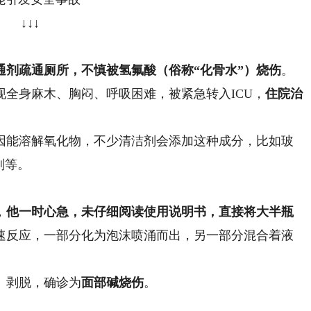
↓↓↓
通剂疏通厕所，不慎被氢氟酸（
俗称“化骨水”
）烧伤
。
全身麻木、胸闷、呼吸困难，被紧急转入ICU，
住院治
能溶解氧化物，不少清洁剂会添加这种成分，比如玻
剂等。
，
他一时心急，未仔细阅读使用说明书，直接将大半瓶
速反应，一部分化为泡沫喷涌而出，另一部分混合着液
、剥脱，确诊为
面部碱烧伤
。