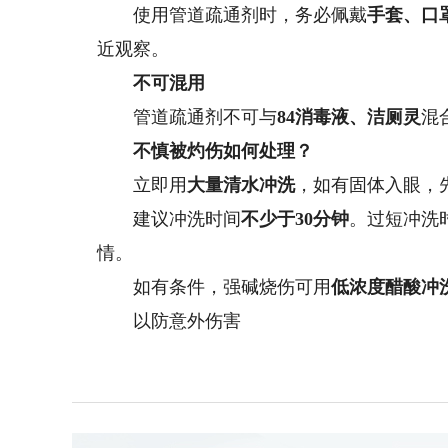
使用管道疏通剂时，务必佩戴
手套、口
近观察。
不可混用
管道疏通剂不可与
84消毒液、洁厕灵
混
不慎被灼伤如何处理？
立即用
大量清水冲洗
，如有固体入眼，
建议冲洗时间
不少于30分钟
。过短冲洗
情。
如有条件，强碱烧伤可用
低浓度醋酸冲
以防意外伤害