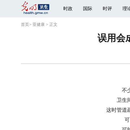
时政
国际
时评
理
首页
>
亚健康
>
正文
误用会
不
卫生
这时管道
可
可