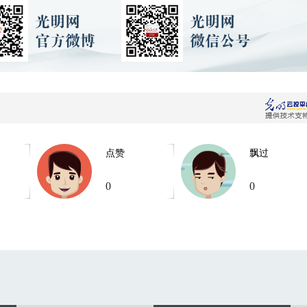
点赞
飘过
0
0