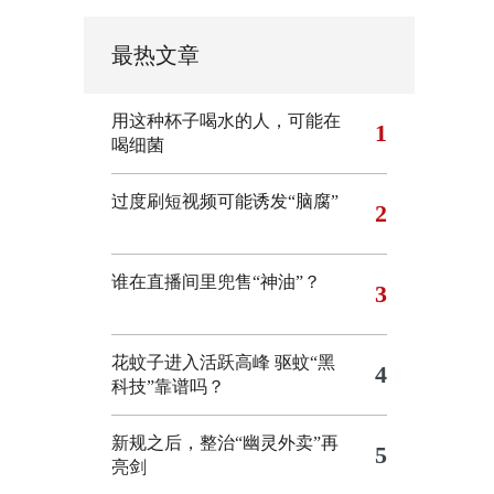
最热文章
用这种杯子喝水的人，可能在
1
喝细菌
过度刷短视频可能诱发“脑腐”
2
谁在直播间里兜售“神油”？
3
花蚊子进入活跃高峰 驱蚊“黑
4
科技”靠谱吗？
新规之后，整治“幽灵外卖”再
5
亮剑