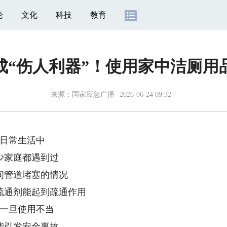
论
文化
科技
教育
成“伤人利器”！使用家中洁厕用
来源：
国家应急广播
2026-06-24 09:32
日常生活中
少家庭都遇到过
间管道堵塞的情况
疏通剂能起到疏通作用
一旦使用不当
能引发安全事故