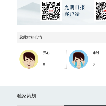
您此时的心情
开心
难过
0
0
独家策划