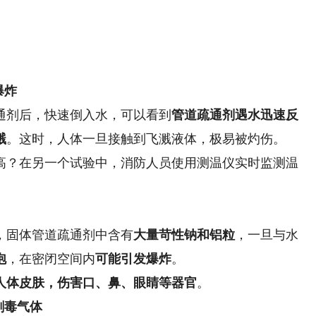
爆炸
剂后，快速倒入水，可以看到
管道疏通剂遇水迅速反
溅
。这时，人体一旦接触到飞溅液体，极易被灼伤。
？在另一个试验中，消防人员使用测温仪实时监测温
，固体管道疏通剂中含有
大量苛性钠和铝粒
，一旦与水
泡
，在密闭空间内
可能引发爆炸
。
人体皮肤，伤害口、鼻、眼睛等器官
。
剧毒气体