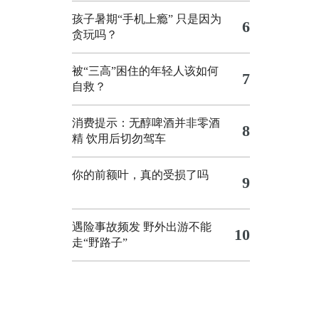
孩子暑期“手机上瘾” 只是因为
6
贪玩吗？
被“三高”困住的年轻人该如何
7
自救？
消费提示：无醇啤酒并非零酒
8
精 饮用后切勿驾车
你的前额叶，真的受损了吗
9
遇险事故频发 野外出游不能
10
走“野路子”