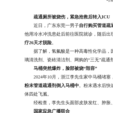
疏通厕所被烧伤，紧急抢救后转入ICU
近日，广东东莞一男子
自行购买管道疏
他用冷水冲洗患处后前往医院就诊，随后出现
疗26天才脱险
。
据了解，氢氟酸是一种高毒性化学品，因
璃清洗剂、瓷砖清洁剂、网购的“三无”疏通
马桶突然爆炸，脸部被烧“毁容”
2024年10月，浙江李先生家中马桶堵塞
粉末管道疏通剂倒入马桶中
。粉末遇水后快
体四处飞溅。
经检查，李先生头面部皮肤发红、肿胀
国家应急广播联合