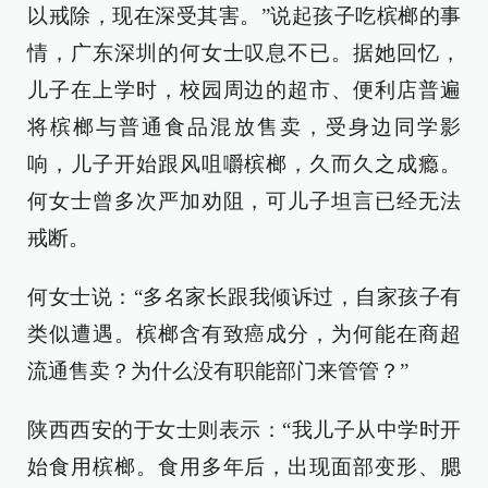
以戒除，现在深受其害。”说起孩子吃槟榔的事
情，广东深圳的何女士叹息不已。据她回忆，
儿子在上学时，校园周边的超市、便利店普遍
将槟榔与普通食品混放售卖，受身边同学影
响，儿子开始跟风咀嚼槟榔，久而久之成瘾。
何女士曾多次严加劝阻，可儿子坦言已经无法
戒断。
何女士说：“多名家长跟我倾诉过，自家孩子有
类似遭遇。槟榔含有致癌成分，为何能在商超
流通售卖？为什么没有职能部门来管管？”
陕西西安的于女士则表示：“我儿子从中学时开
始食用槟榔。食用多年后，出现面部变形、腮