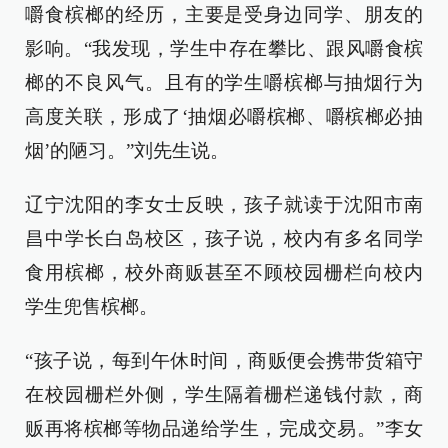
嚼食槟榔的经历，主要是受身边同学、朋友的
影响。“我发现，学生中存在攀比、跟风嚼食槟
榔的不良风气。且有的学生嚼槟榔与抽烟行为
高度关联，形成了‘抽烟必嚼槟榔、嚼槟榔必抽
烟’的陋习。”刘先生说。
辽宁沈阳的李女士反映，孩子就读于沈阳市南
昌中学长白岛校区，孩子说，校内有多名同学
食用槟榔，校外商贩甚至不顾校园栅栏向校内
学生兜售槟榔。
“孩子说，每到午休时间，商贩便会携带货箱守
在校园栅栏外侧，学生隔着栅栏递钱付款，商
贩再将槟榔等物品递给学生，完成交易。”李女