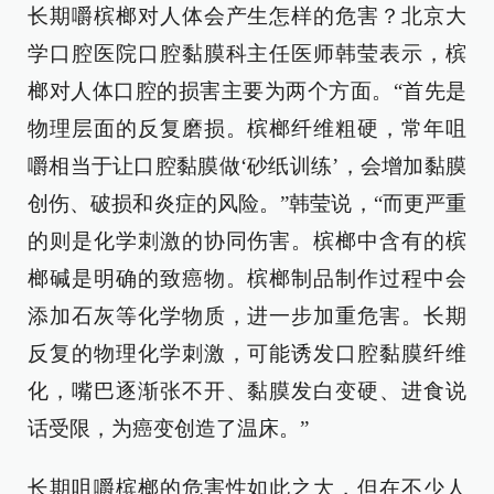
长期嚼槟榔对人体会产生怎样的危害？北京大
学口腔医院口腔黏膜科主任医师韩莹表示，槟
榔对人体口腔的损害主要为两个方面。“首先是
物理层面的反复磨损。槟榔纤维粗硬，常年咀
嚼相当于让口腔黏膜做‘砂纸训练’，会增加黏膜
创伤、破损和炎症的风险。”韩莹说，“而更严重
的则是化学刺激的协同伤害。槟榔中含有的槟
榔碱是明确的致癌物。槟榔制品制作过程中会
添加石灰等化学物质，进一步加重危害。长期
反复的物理化学刺激，可能诱发口腔黏膜纤维
化，嘴巴逐渐张不开、黏膜发白变硬、进食说
话受限，为癌变创造了温床。”
长期咀嚼槟榔的危害性如此之大，但在不少人