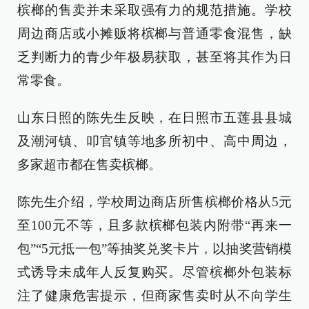
槟榔的售卖并未采取强有力的规范措施。学校
周边商店或小摊贩将槟榔与普通零食混售，缺
乏判断力的青少年极易获取，甚至将其作为日
常零食。
山东日照的陈先生反映，在日照市五莲县县城
及潮河镇、叩官镇等地多所初中、高中周边，
多家超市都在售卖槟榔。
陈先生介绍，学校周边商店所售槟榔价格从5元
至100元不等，且多款槟榔包装内附带“再来一
包”“5元抵一包”等抽奖兑奖卡片，以抽奖营销模
式诱导未成年人反复购买。尽管槟榔外包装标
注了健康危害提示，但商家售卖时从不向学生