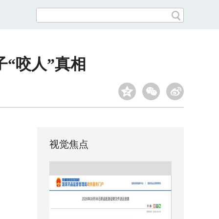
“咬人”真相
视觉焦点