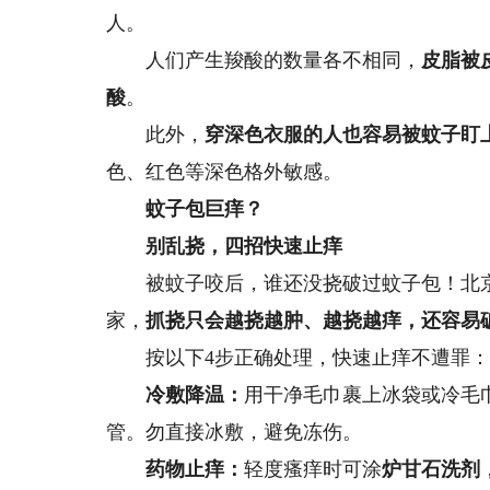
人。
人们产生羧酸的数量各不相同，
皮脂被
酸
。
此外，
穿深色衣服的人也容易被蚊子盯
色、红色等深色格外敏感。
蚊子包巨痒？
别乱挠，四招快速止痒
被蚊子咬后，谁还没挠破过蚊子包！北京
家，
抓挠只会越挠越肿、越挠越痒
，还容易
按以下4步正确处理，快速止痒不遭罪
冷敷降温：
用干净毛巾裹上冰袋或冷毛
管。勿直接冰敷，避免冻伤。
药物止痒：
轻度瘙痒时可涂
炉甘石洗剂