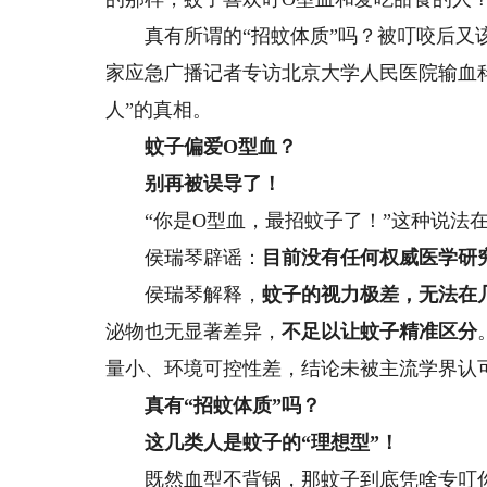
真有所谓的“招蚊体质”吗？被叮咬后又该
家应急广播记者专访北京大学人民医院输血
人”的真相。
蚊子偏爱O型血？
别再被误导了！
“你是O型血，最招蚊子了！”这种说法在
侯瑞琴辟谣：
目前没有任何权威医学研
侯瑞琴解释，
蚊子的视力极差，无法在
泌物也无显著差异，
不足以让蚊子精准区分
量小、环境可控性差，结论未被主流学界认
真有“招蚊体质”吗？
这几类人是蚊子的“理想型”！
既然血型不背锅，那蚊子到底凭啥专叮你