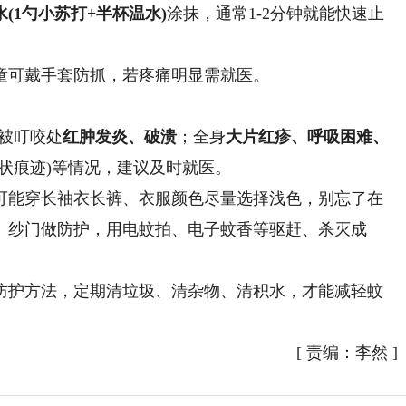
(1勺小苏打+半杯温水)
涂抹，通常1-2分钟就能快速止
童可戴手套防抓，若疼痛明显需就医。
被叮咬处
红肿发炎、破溃
；全身
大片红疹、呼吸困难、
线状痕迹)等情况，建议及时就医。
可能穿长袖衣长裤、衣服颜色尽量选择浅色，别忘了在
、纱门做防护，用电蚊拍、电子蚊香等驱赶、杀灭成
护方法，定期清垃圾、清杂物、清积水，才能减轻蚊
[
责编：李然
]