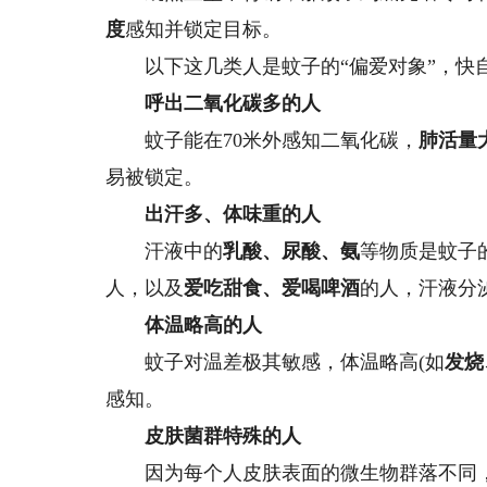
度
感知并锁定目标。
以下这几类人是蚊子的“偏爱对象”，快
呼出二氧化碳多的人
蚊子能在70米外感知二氧化碳，
肺活量
易被锁定。
出汗多、体味重的人
汗液中的
乳酸、尿酸、氨
等物质是蚊子
人，以及
爱吃甜食、爱喝啤酒
的人，汗液分
体温略高的人
蚊子对温差极其敏感，体温略高(如
发烧
感知。
皮肤菌群特殊的人
因为每个人皮肤表面的微生物群落不同，