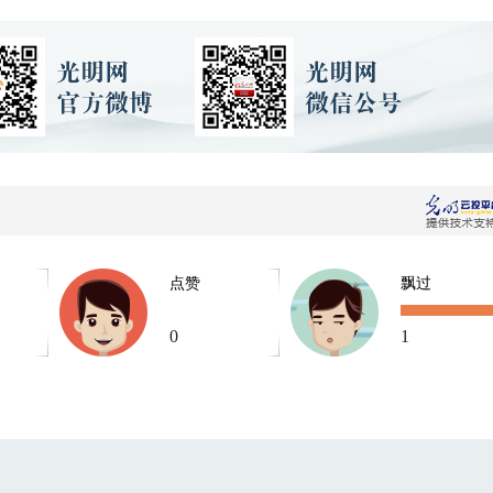
点赞
飘过
0
1