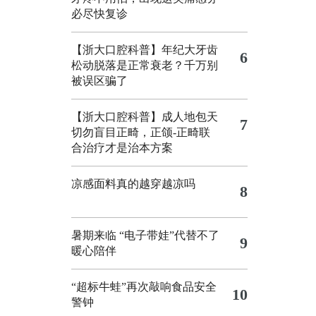
必尽快复诊
【浙大口腔科普】年纪大牙齿
6
松动脱落是正常衰老？千万别
被误区骗了
【浙大口腔科普】成人地包天
7
切勿盲目正畸，正颌‑正畸联
合治疗才是治本方案
凉感面料真的越穿越凉吗
8
暑期来临 “电子带娃”代替不了
9
暖心陪伴
“超标牛蛙”再次敲响食品安全
10
警钟