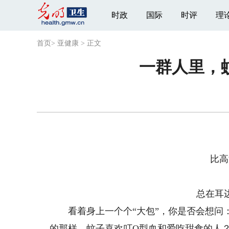
时政
国际
时评
理
首页
>
亚健康
>
正文
一群人里，
比高
总在耳
看着身上一个个“大包”，你是否会想问：
的那样，蚊子喜欢叮O型血和爱吃甜食的人