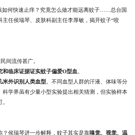
如何快速止痒？究竟怎么做才能远离蚊子……总台国
科主任侯瑞琴、皮肤科副主任李厚敏，揭开蚊子“咬
民间流传甚广。
究和临床证据证实蚊子偏爱O型血
。
几米外识别人类血型
。不同血型人群的汗液、体味等分
。科学界虽有少量小型实验提出相关猜测，但实验样本
可。
？侯瑞琴进一步解释，蚊子其实是靠
嗅觉、视觉、温