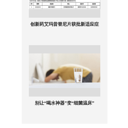
创新药艾玛昔替尼片获批新适应症
别让“喝水神器”变“细菌温床”