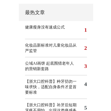
最热文章
健康瘦身没有速成公式
1
化妆品新标准对儿童化妆品从
2
严监管
公域AI画饼 起底围猎老年人
3
的营销新套路
【浙大口腔科普】种牙切勿一
4
味求快，适配自身条件才是首
要标准
【浙大口腔科普】补牙后短期
5
牙疼不用怕，出现这类痛感务