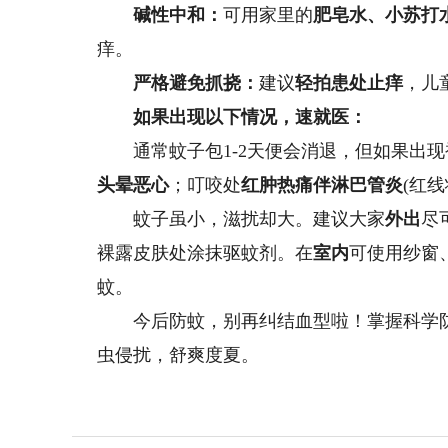
碱性中和：
可用家里的
肥皂水、小苏打水
痒。
严格避免抓挠：
建议
轻拍患处止痒
，儿
如果出现以下情况，速就医：
通常蚊子包1-2天便会消退，但如果出现
头晕恶心
；叮咬处
红肿热痛伴淋巴管炎
(红
蚊子虽小，滋扰却大。建议大家
外出
尽
裸露皮肤处涂抹驱蚊剂。在
室内
可使用纱窗
蚊。
今后防蚊，别再纠结血型啦！掌握科学防
虫侵扰，舒爽度夏。