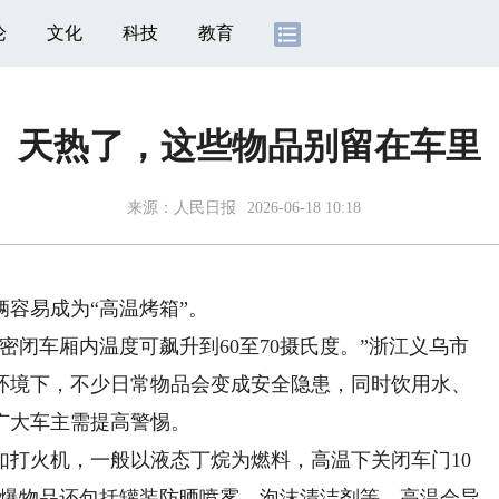
论
文化
科技
教育
天热了，这些物品别留在车里
来源：
人民日报
2026-06-18 10:18
容易成为“高温烤箱”。
闭车厢内温度可飙升到60至70摄氏度。”浙江义乌市
环境下，不少日常物品会变成安全隐患，同时饮用水、
广大车主需提高警惕。
火机，一般以液态丁烷为燃料，高温下关闭车门10
易爆物品还包括罐装防晒喷雾、泡沫清洁剂等，高温会导