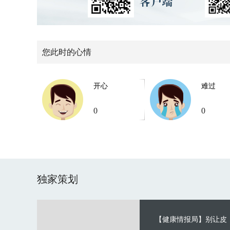
您此时的心情
开心
难过
0
0
独家策划
【健康情报局】别让皮