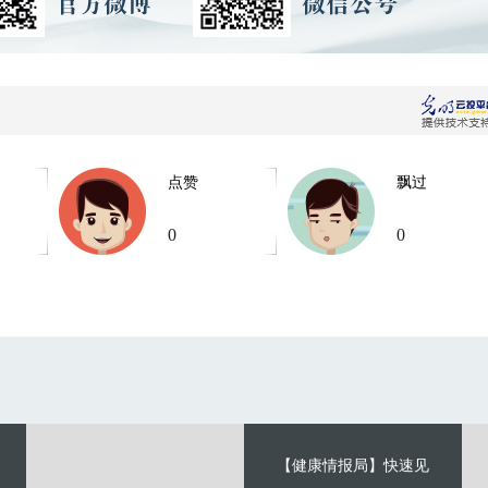
点赞
飘过
0
0
【健康情报局】快速见