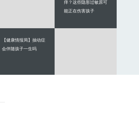
痒？这些隐形过敏原可
能正在伤害孩子
【健康情报局】抽动症
会伴随孩子一生吗