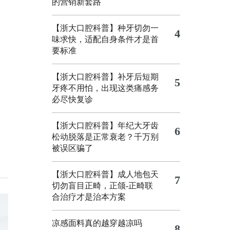
的营销新套路
【浙大口腔科普】种牙切勿一
4
味求快，适配自身条件才是首
要标准
【浙大口腔科普】补牙后短期
5
牙疼不用怕，出现这类痛感务
必尽快复诊
【浙大口腔科普】年纪大牙齿
6
松动脱落是正常衰老？千万别
被误区骗了
【浙大口腔科普】成人地包天
7
切勿盲目正畸，正颌‑正畸联
合治疗才是治本方案
凉感面料真的越穿越凉吗
8