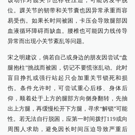
该动作对髋关节也存在压迫，可能诱发半脱
位。踝关节的韧带和关节囊也因异常承重而容
易受伤。如果长时间被困，卡压会导致腿部因
血液循环障碍而缺血。腰椎也可能因力线传导
异常而出现小关节紊乱等问题。
宋之明建议，倘若自己或身边的朋友因尝试“盘
腿抱柱”挑战而被困，切记不要慌张乱动。此时
盲目挣扎或强行站起只会加重关节锁死和损
伤。条件允许时，可尝试重心后移、身体后
仰，顺着处于上方的腿部方向侧身翻转，先抽
出上方腿，再缓慢松开下方腿，寻求“解锁”可能
性。若无法自行脱困，应第一时间拨打119或向
周围人求助，避免因长时间压迫导致严重后