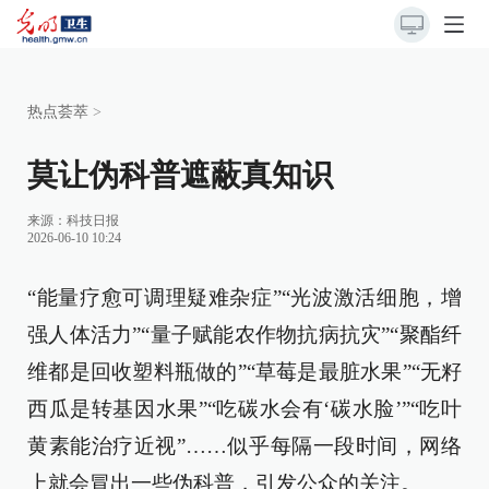
热点荟萃
>
莫让伪科普遮蔽真知识
来源：
科技日报
2026-06-10 10:24
“能量疗愈可调理疑难杂症”“光波激活细胞，增
强人体活力”“量子赋能农作物抗病抗灾”“聚酯纤
维都是回收塑料瓶做的”“草莓是最脏水果”“无籽
西瓜是转基因水果”“吃碳水会有‘碳水脸’”“吃叶
黄素能治疗近视”……似乎每隔一段时间，网络
上就会冒出一些伪科普，引发公众的关注。